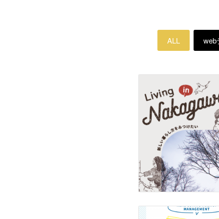
ALL
we